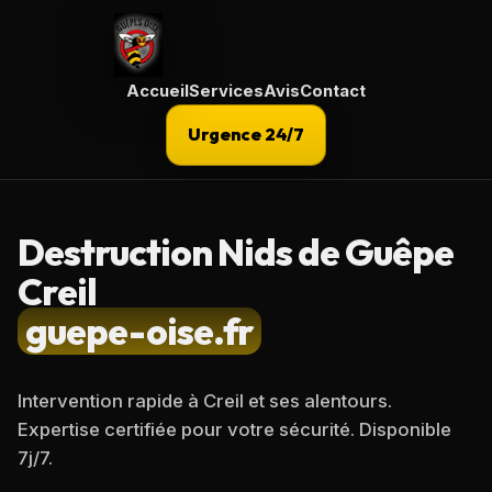
Accueil
Services
Avis
Contact
Urgence 24/7
Destruction Nids de Guêpe
Creil
guepe-oise.fr
Intervention rapide à
Creil
et ses alentours.
Expertise certifiée pour votre sécurité. Disponible
7j/7.