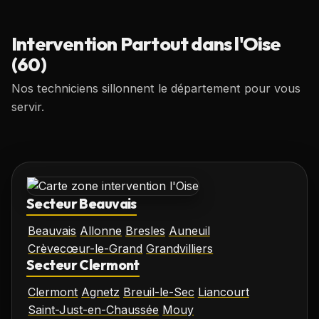
Intervention Partout dans l'Oise
(60)
Nos techniciens sillonnent le département pour vous
servir.
Secteur Beauvais
Beauvais
Allonne
Bresles
Auneuil
Crèvecœur-le-Grand
Grandvilliers
Secteur Clermont
Clermont
Agnetz
Breuil-le-Sec
Liancourt
Saint-Just-en-Chaussée
Mouy