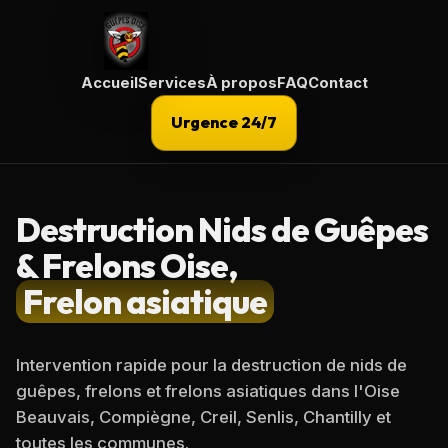
Guepe-oise
.fr
Accueil
Services
À propos
FAQ
Contact
Urgence 24/7
Destruction Nids de Guêpes
& Frelons Oise,
Frelon asiatique
Intervention rapide pour la destruction de nids de
guêpes, frelons et frelons asiatiques dans l'Oise
Beauvais, Compiègne, Creil, Senlis, Chantilly et
toutes les communes.