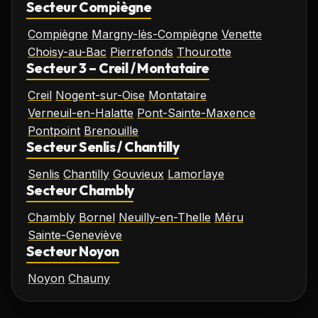
Secteur Compiègne
Compiègne
Margny-lès-Compiègne
Venette
Choisy-au-Bac
Pierrefonds
Thourotte
Secteur 3 – Creil / Montataire
Creil
Nogent-sur-Oise
Montataire
Verneuil-en-Halatte
Pont-Sainte-Maxence
Pontpoint
Brenouille
Secteur Senlis / Chantilly
Senlis
Chantilly
Gouvieux
Lamorlaye
Secteur Chambly
Chambly
Bornel
Neuilly-en-Thelle
Méru
Sainte-Geneviève
Secteur Noyon
Noyon
Chauny