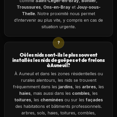
comme
Saint-Léger-en-Bray
,
Bonlier
,
Troussures
,
Ons-en-Bray
et
Jouy-sous-
Thelle
. Notre proximité nous permet
d’intervenir au plus vite, y compris en cas de
situation urgente.
?
Où les nids sont-ils le plus souvent
installés les nids de guêpes et de frelons
à Auneuil?
À Auneuil et dans les zones résidentielles ou
rurales alentours, les nids se trouvent
fréquemment dans les
jardins
, les
arbres
, les
haies
, mais aussi dans les
combles
, les
toitures
, les
cheminées
ou sur les
façades
des habitations et bâtiments professionnels.
arbres, sols, haies, toitures, combles,