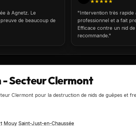
★★★★★
née à
Agnetz
. Le
"Intervention très rapide
ait preuve de beaucoup de
professionnel et a fait 
Efficace contre un nid de
recommande."
n - Secteur Clermont
teur Clermont pour la destruction de nids de guêpes et fre
t
Mouy
Saint-Just-en-Chaussée