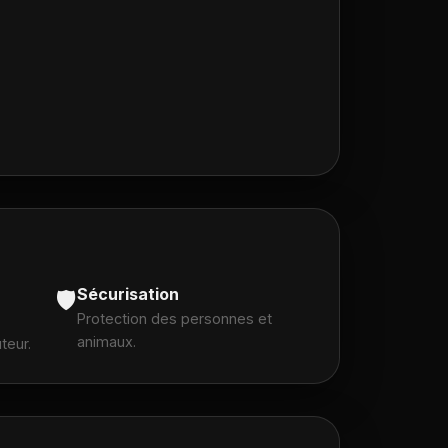
Sécurisation
🛡️
Protection des personnes et
animaux.
teur.