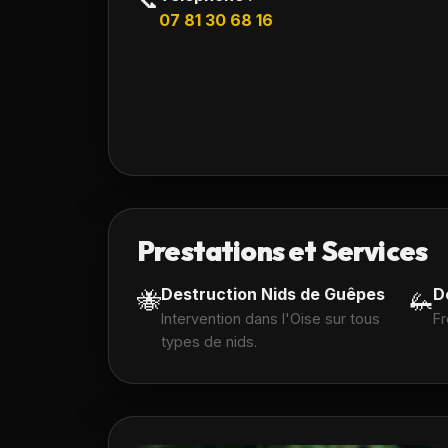
📞
07 81 30 68 16
Prestations et Services
Destruction Nids de Guêpes
D
🐝
🦗
Intervention dans l'Oise sur tous
Fr
types de nids.